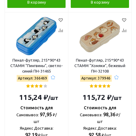
В корзину
В корзину
Пенал-футляр, 215*90*43
Пенал-футляр, 215*90*43
СТАММ "Пингвины", светло-
СТАММ "Хомяки", бежевый
синий ПН-31465
ПН-32108
Артикул: 366469
Артикул: 379946
115,24 ₽
115,72 ₽
/шт
/шт
Стоимость для
Стоимость для
97,95
98,36
Самовывоз:
₽/
Самовывоз:
₽/
шт
шт
Яндекс Доставка:
Яндекс Доставка:
92,19
92,58
₽/шт
₽/шт