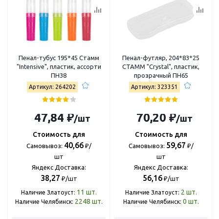
Пенал-тубус 195*45 Стамм
Пенал-футляр, 204*83*25
"Intensive", пластик, ассорти
СТАММ "Crystal", пластик,
ПН38
прозрачный ПН65
Артикул: 264202
Артикул: 323351
47,84 ₽
70,20 ₽
/шт
/шт
Стоимость для
Стоимость для
40,66
59,67
Самовывоз:
₽/
Самовывоз:
₽/
шт
шт
Яндекс Доставка:
Яндекс Доставка:
38,27
56,16
₽/шт
₽/шт
11
шт.
2
шт.
Наличие Златоуст:
Наличие Златоуст:
2248
шт.
0
шт.
Наличие Челябинск:
Наличие Челябинск: