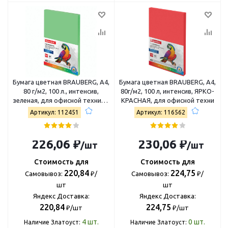
Бумага цветная BRAUBERG, А4,
Бумага цветная BRAUBERG, А4,
80 г/м2, 100 л., интенсив,
80г/м2, 100 л, интенсив, ЯРКО-
зеленая, для офисной техники,
КРАСНАЯ, для офисной техни
112451
Артикул: 112451
Артикул: 116562
226,06 ₽
230,06 ₽
/шт
/шт
Стоимость для
Стоимость для
220,84
224,75
Самовывоз:
₽/
Самовывоз:
₽/
шт
шт
Яндекс Доставка:
Яндекс Доставка:
220,84
224,75
₽/шт
₽/шт
4
шт.
0
шт.
Наличие Златоуст:
Наличие Златоуст: