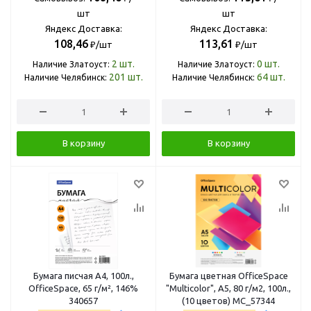
шт
шт
Яндекс Доставка:
Яндекс Доставка:
108,46
113,61
₽/шт
₽/шт
2
шт.
0
шт.
Наличие Златоуст:
Наличие Златоуст:
201
шт.
64
шт.
Наличие Челябинск:
Наличие Челябинск:
В корзину
В корзину
Бумага писчая А4, 100л.,
Бумага цветная OfficeSpace
OfficeSpace, 65 г/м², 146%
"Multicolor", A5, 80 г/м2, 100л.,
340657
(10 цветов) MC_57344