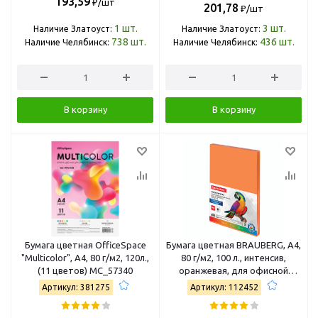
193,59
₽/шт
201,78
₽/шт
1
шт.
3
шт.
Наличие Златоуст:
Наличие Златоуст:
738
шт.
436
шт.
Наличие Челябинск:
Наличие Челябинск:
В корзину
В корзину
Бумага цветная OfficeSpace
Бумага цветная BRAUBERG, А4,
"Multicolor", A4, 80 г/м2, 120л.,
80 г/м2, 100 л., интенсив,
(11 цветов) MC_57340
оранжевая, для офисной
техники, 112452
Артикул: 381275
Артикул: 112452