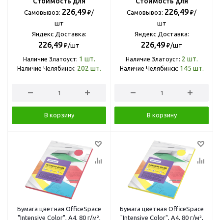
Стоимость для
Стоимость для
226,49
226,49
Самовывоз:
₽/
Самовывоз:
₽/
шт
шт
Яндекс Доставка:
Яндекс Доставка:
226,49
226,49
₽/шт
₽/шт
1
шт.
2
шт.
Наличие Златоуст:
Наличие Златоуст:
202
шт.
145
шт.
Наличие Челябинск:
Наличие Челябинск:
В корзину
В корзину
Бумага цветная OfficeSpace
Бумага цветная OfficeSpace
"Intensive Color", A4, 80 г/м²,
"Intensive Color", A4, 80 г/м²,