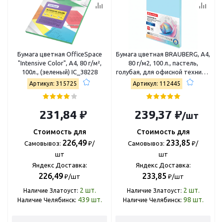
Бумага цветная OfficeSpace
Бумага цветная BRAUBERG, А4,
"Intensive Color", A4, 80 г/м²,
80 г/м2, 100 л., пастель,
100л., (зеленый) IC_38228
голубая, для офисной техники,
112445
Артикул: 315725
Артикул: 112445
231,84 ₽
239,37 ₽
/шт
Стоимость для
Стоимость для
226,49
233,85
Самовывоз:
₽/
Самовывоз:
₽/
шт
шт
Яндекс Доставка:
Яндекс Доставка:
226,49
233,85
₽/шт
₽/шт
2
шт.
2
шт.
Наличие Златоуст:
Наличие Златоуст:
439
шт.
98
шт.
Наличие Челябинск:
Наличие Челябинск: