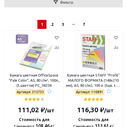
Фильтр
1
2
3
7
Бумага цветная OfficeSpace
Бумага цветная STAFF "Profit"
"Pale Color", A5, 80 г/м², 100л.,
МАЛОГО ФОРМАТА (148х210
(5 цветов) PC_38236
мм), А5, 80 г/м2, 100 л. (5цв. х 20
л.), цветная пастель, для
Артикул: 315733
Артикул: 110891
офиса и дома, 110891
111,02 ₽
116,30 ₽
/шт
/шт
Стоимость для
Стоимость для
108,46
113,61
Самовывоз:
₽/
Самовывоз:
₽/