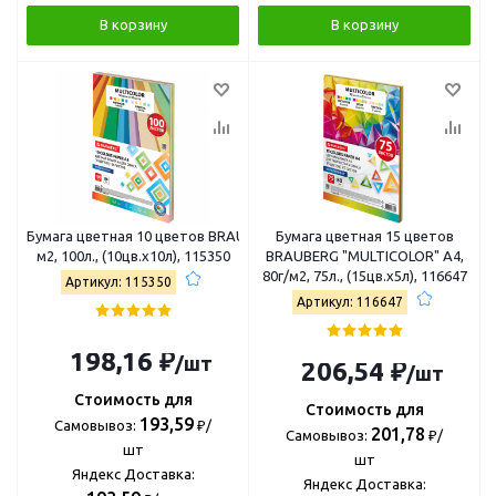
В корзину
В корзину
Бумага цветная 10 цветов BRAUBERG "MULTICOLOR" А4, 80г/
Бумага цветная 15 цветов
м2, 100л., (10цв.x10л), 115350
BRAUBERG "MULTICOLOR" А4,
80г/м2, 75л., (15цв.x5л), 116647
Артикул: 115350
Артикул: 116647
198,16 ₽
/шт
206,54 ₽
/шт
Стоимость для
Стоимость для
193,59
Самовывоз:
₽/
201,78
Самовывоз:
₽/
шт
шт
Яндекс Доставка:
Яндекс Доставка: