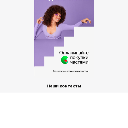
Наши контакты
+7 (351) 367-11-12
office-class@yandex.ru
г. Златоуст, пр-кт им Ю.А.Гагарина 3-й мкр, д. 7а