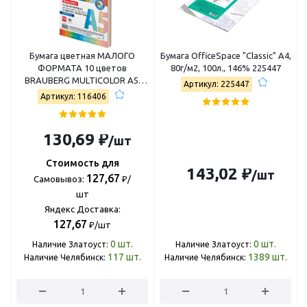
Бумага цветная МАЛОГО
Бумага OfficeSpace "Classic" А4,
ФОРМАТА 10 цветов
80г/м2, 100л., 146% 225447
BRAUBERG MULTICOLOR А5,
Артикул: 225447
80г/м2, 100л., (10цв.x10л),
Артикул: 116406
116406
130,69 ₽
/шт
Стоимость для
143,02 ₽
/шт
127,67
Самовывоз:
₽/
шт
Яндекс Доставка:
127,67
₽/шт
0
шт.
0
шт.
Наличие Златоуст:
Наличие Златоуст:
117
шт.
1389
шт.
Наличие Челябинск:
Наличие Челябинск: