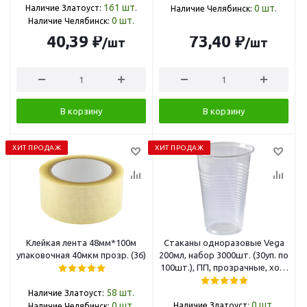
161
шт.
0
шт.
Наличие Златоуст:
Наличие Челябинск:
0
шт.
Наличие Челябинск:
40,39 ₽
73,40 ₽
/шт
/шт
В корзину
В корзину
ХИТ ПРОДАЖ
ХИТ ПРОДАЖ
Клейкая лента 48мм*100м
Стаканы одноразовые Vega
упаковочная 40мкм прозр. (36)
200мл, набор 3000шт. (30уп. по
100шт.), ПП, прозрачные, хол/
гор 321672
58
шт.
Наличие Златоуст:
0
шт.
0
шт.
Наличие Златоуст:
Наличие Челябинск: